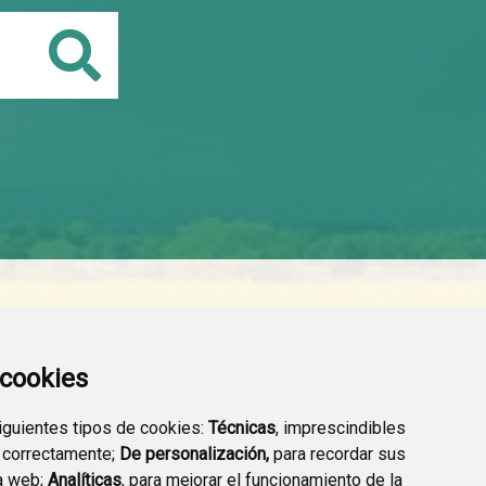
Buscar
a cookies
siguientes tipos de cookies:
Técnicas
, imprescindibles
 correctamente;
De personalización,
para recordar sus
a web;
Analíticas
, para mejorar el funcionamiento de la