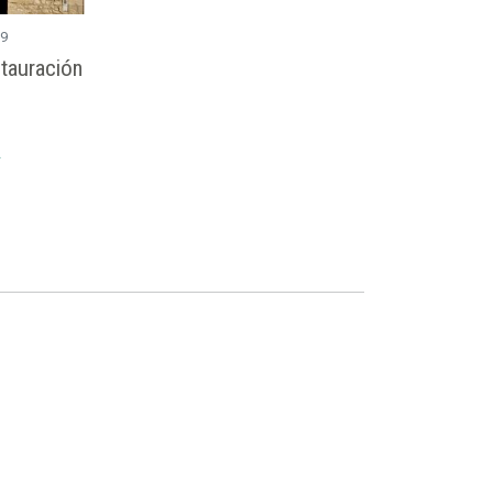
09
tauración
A