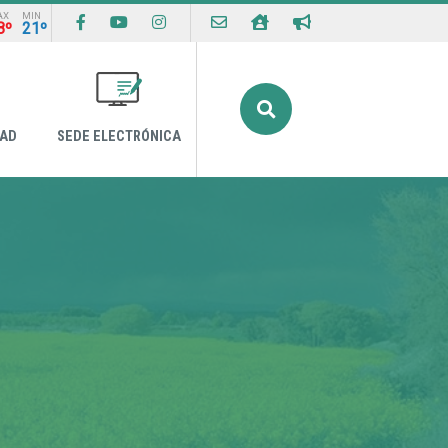
AX
MIN
8º
21º
Buscar
DAD
SEDE ELECTRÓNICA