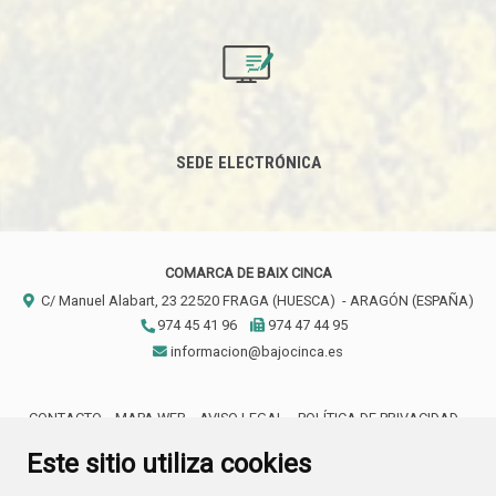
SEDE ELECTRÓNICA
COMARCA DE BAIX CINCA
C/ Manuel Alabart, 23
22520
FRAGA (HUESCA)
- ARAGÓN
(ESPAÑA)
974 45 41 96
974 47 44 95
informacion@bajocinca.es
CONTACTO
MAPA WEB
AVISO LEGAL
POLÍTICA DE PRIVACIDAD
ACCESIBILIDAD
Este sitio utiliza cookies