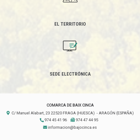
EL TERRITORIO
SEDE ELECTRÓNICA
COMARCA DE BAIX CINCA
C/ Manuel Alabart, 23
22520
FRAGA (HUESCA)
- ARAGÓN
(ESPAÑA)
974 45 41 96
974 47 44 95
informacion@bajocinca.es