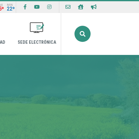
AX
MIN
5º
22º
Buscar
DAD
SEDE ELECTRÓNICA