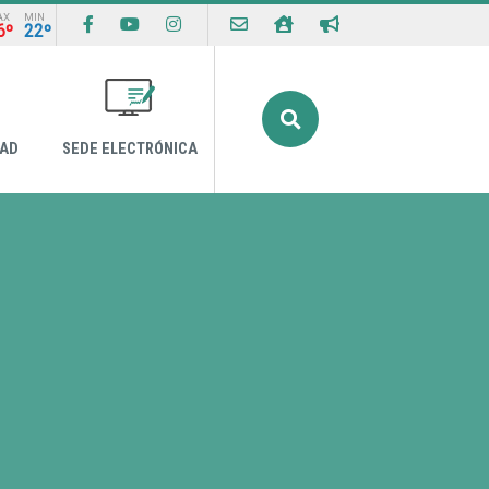
AX
MIN
6º
22º
Buscar
DAD
SEDE ELECTRÓNICA