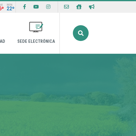
AX
MIN
6º
22º
Buscar
DAD
SEDE ELECTRÓNICA