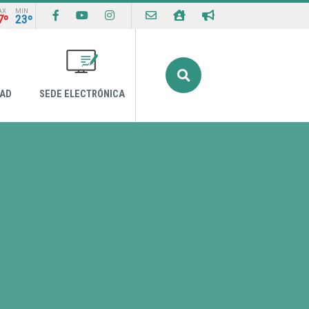
AX
MIN
7º
23º
Buscar
DAD
SEDE ELECTRÓNICA