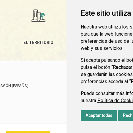
Este sitio utiliz
Nuestra web utiliza los 
para que la web funcione
preferencias de uso de l
EL TERRITORIO
SEDE ELECTRÓNICA
web y sus servicios.
Si acepta pulsando el bo
pulsa el botón
“Rechazar
se guardarán las cookies
CONTACTO
MAPA WEB
preferencias acceda al
“
RAGÓN
(ESPAÑA)
Puede consultar más info
nuestra
Política de Cook
Aceptar todas
Rech