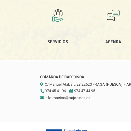
SERVICIOS
AGENDA
COMARCA DE BAIX CINCA
C/ Manuel Alabart, 23
22520
FRAGA (HUESCA)
- A
974 45 41 96
974 47 44 95
informacion@bajocinca.es