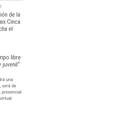
0
ión de la
ix Cinca
cha el
mpo libre
y juvenil”
drá una
, será de
 presencial
irtual.