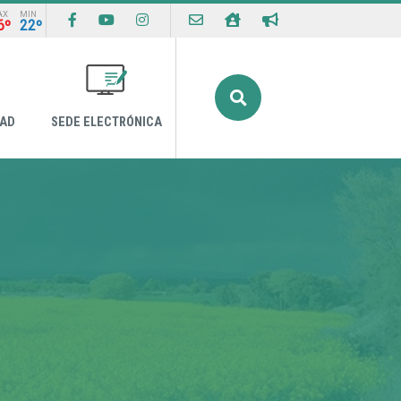
AX
MIN
6º
22º
Buscar
DAD
SEDE ELECTRÓNICA