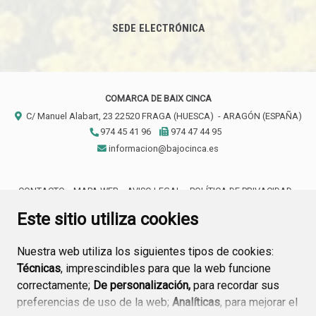
SEDE ELECTRÓNICA
COMARCA DE BAIX CINCA
C/ Manuel Alabart, 23
22520
FRAGA (HUESCA)
- ARAGÓN
(ESPAÑA)
974 45 41 96
974 47 44 95
informacion@bajocinca.es
CONTACTO
MAPA WEB
AVISO LEGAL
POLÍTICA DE PRIVACIDAD
ACCESIBILIDAD
Este sitio utiliza cookies
Nuestra web utiliza los siguientes tipos de cookies:
Técnicas
, imprescindibles para que la web funcione
correctamente;
De personalización,
para recordar sus
preferencias de uso de la web;
Analíticas
, para mejorar el