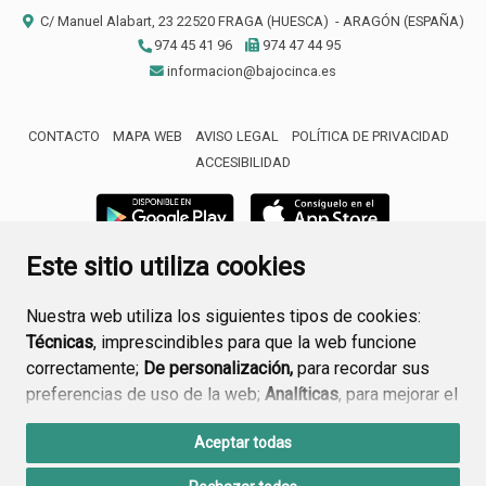
C/ Manuel Alabart, 23
22520
FRAGA (HUESCA)
- ARAGÓN
(ESPAÑA)
974 45 41 96
974 47 44 95
informacion@bajocinca.es
CONTACTO
MAPA WEB
AVISO LEGAL
POLÍTICA DE PRIVACIDAD
ACCESIBILIDAD
Este sitio utiliza cookies
Nuestra web utiliza los siguientes tipos de cookies:
Técnicas
, imprescindibles para que la web funcione
correctamente;
De personalización,
para recordar sus
preferencias de uso de la web;
Analíticas
, para mejorar el
funcionamiento de la web y sus servicios.
Aceptar todas
Si acepta pulsando el botón
“Aceptar todas”