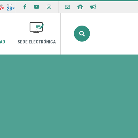
AX
MIN
7º
23º
Buscar
DAD
SEDE ELECTRÓNICA