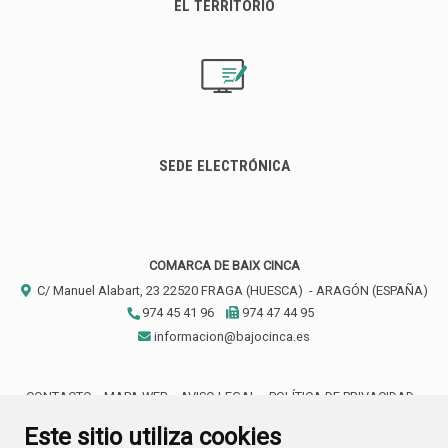
EL TERRITORIO
SEDE ELECTRÓNICA
COMARCA DE BAIX CINCA
C/ Manuel Alabart, 23
22520
FRAGA (HUESCA)
- ARAGÓN
(ESPAÑA)
974 45 41 96
974 47 44 95
informacion@bajocinca.es
CONTACTO
MAPA WEB
AVISO LEGAL
POLÍTICA DE PRIVACIDAD
ACCESIBILIDAD
Este sitio utiliza cookies