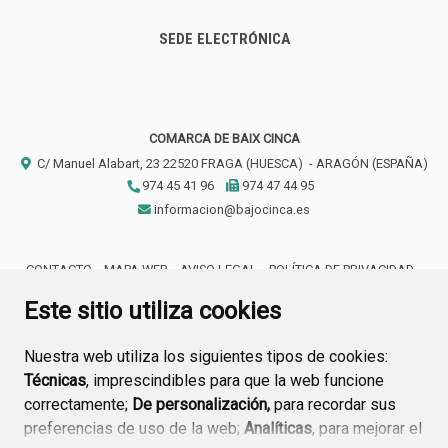
SEDE ELECTRÓNICA
COMARCA DE BAIX CINCA
C/ Manuel Alabart, 23
22520
FRAGA (HUESCA)
- ARAGÓN
(ESPAÑA)
974 45 41 96
974 47 44 95
informacion@bajocinca.es
CONTACTO
MAPA WEB
AVISO LEGAL
POLÍTICA DE PRIVACIDAD
ACCESIBILIDAD
Este sitio utiliza cookies
Nuestra web utiliza los siguientes tipos de cookies:
Técnicas
, imprescindibles para que la web funcione
correctamente;
De personalización,
para recordar sus
preferencias de uso de la web;
Analíticas
, para mejorar el