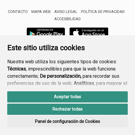
CONTACTO
MAPA WEB
AVISO LEGAL
POLÍTICA DE PRIVACIDAD
ACCESIBILIDAD
Este sitio utiliza cookies
Nuestra web utiliza los siguientes tipos de cookies:
Técnicas
, imprescindibles para que la web funcione
correctamente;
De personalización,
para recordar sus
preferencias de uso de la web;
Analíticas
, para mejorar el
funcionamiento de la web y sus servicios.
Aceptar todas
Si acepta pulsando el botón
“Aceptar todas”
Rechazar todas
consideramos que acepta su uso. Si pulsa el botón
“Rechazar todas”
o continúa navegando sin realizar
Panel de configuración de Cookies
ninguna acción, se guardarán las cookies técnicas
imprescindibles. Para personalizar sus preferencias