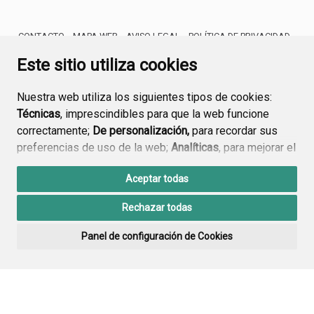
CONTACTO
MAPA WEB
AVISO LEGAL
POLÍTICA DE PRIVACIDAD
ACCESIBILIDAD
Este sitio utiliza cookies
Nuestra web utiliza los siguientes tipos de cookies:
Técnicas
, imprescindibles para que la web funcione
correctamente;
De personalización,
para recordar sus
preferencias de uso de la web;
Analíticas
, para mejorar el
funcionamiento de la web y sus servicios.
Aceptar todas
Si acepta pulsando el botón
“Aceptar todas”
Rechazar todas
consideramos que acepta su uso. Si pulsa el botón
“Rechazar todas”
o continúa navegando sin realizar
Panel de configuración de Cookies
ninguna acción, se guardarán las cookies técnicas
imprescindibles. Para personalizar sus preferencias
acceda al
“Panel de configuración de cookies”.
Puede consultar más información, cómo configurarlas y