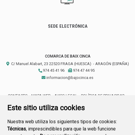
SEDE ELECTRÓNICA
COMARCA DE BAIX CINCA
C/ Manuel Alabart, 23
22520
FRAGA (HUESCA)
- ARAGÓN
(ESPAÑA)
974 45 41 96
974 47 44 95
informacion@bajocinca.es
CONTACTO
MAPA WEB
AVISO LEGAL
POLÍTICA DE PRIVACIDAD
ACCESIBILIDAD
Este sitio utiliza cookies
Nuestra web utiliza los siguientes tipos de cookies:
Técnicas
, imprescindibles para que la web funcione