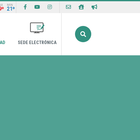
AX
MIN
9º
21º
Buscar
DAD
SEDE ELECTRÓNICA