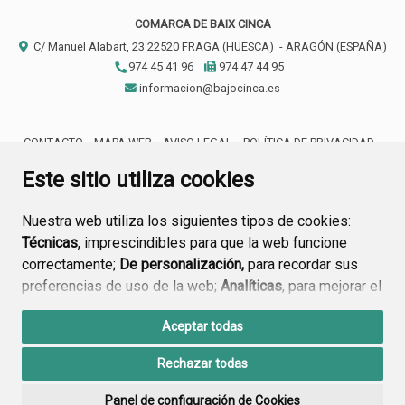
COMARCA DE BAIX CINCA
C/ Manuel Alabart, 23
22520
FRAGA (HUESCA)
- ARAGÓN
(ESPAÑA)
974 45 41 96
974 47 44 95
informacion@bajocinca.es
CONTACTO
MAPA WEB
AVISO LEGAL
POLÍTICA DE PRIVACIDAD
ACCESIBILIDAD
Este sitio utiliza cookies
Nuestra web utiliza los siguientes tipos de cookies:
Técnicas
, imprescindibles para que la web funcione
correctamente;
De personalización,
para recordar sus
preferencias de uso de la web;
Analíticas
, para mejorar el
funcionamiento de la web y sus servicios.
Aceptar todas
Si acepta pulsando el botón
“Aceptar todas”
Rechazar todas
consideramos que acepta su uso. Si pulsa el botón
“Rechazar todas”
o continúa navegando sin realizar
Panel de configuración de Cookies