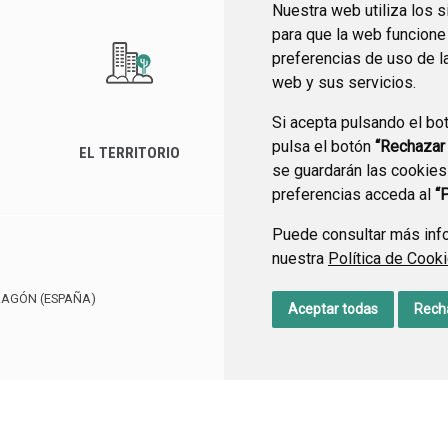
Nuestra web utiliza los 
para que la web funcione
preferencias de uso de l
web y sus servicios.
Si acepta pulsando el bo
pulsa el botón
“Rechazar
EL TERRITORIO
SEDE ELECTRÓNICA
se guardarán las cookies
preferencias acceda al
“
Puede consultar más info
nuestra
Política de Cook
CONTACTO
MAPA WEB
RAGÓN
(ESPAÑA)
Aceptar todas
Rech