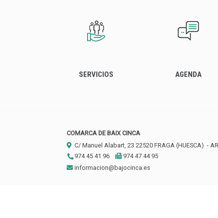
SERVICIOS
AGENDA
COMARCA DE BAIX CINCA
C/ Manuel Alabart, 23
22520
FRAGA (HUESCA)
- A
974 45 41 96
974 47 44 95
informacion@bajocinca.es