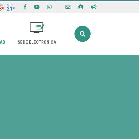
AX
MIN
8º
21º
Buscar
DAD
SEDE ELECTRÓNICA