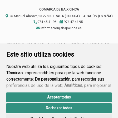
COMARCA DE BAIX CINCA
C/ Manuel Alabart, 23
22520
FRAGA (HUESCA)
- ARAGÓN
(ESPAÑA)
974 45 41 96
974 47 44 95
informacion@bajocinca.es
CONTACTO
MAPA WEB
AVISO LEGAL
POLÍTICA DE PRIVACIDAD
ACCESIBILIDAD
Este sitio utiliza cookies
Nuestra web utiliza los siguientes tipos de cookies:
Técnicas
, imprescindibles para que la web funcione
correctamente;
De personalización,
para recordar sus
preferencias de uso de la web;
Analíticas
, para mejorar el
funcionamiento de la web y sus servicios.
Aceptar todas
Si acepta pulsando el botón
“Aceptar todas”
Rechazar todas
consideramos que acepta su uso. Si pulsa el botón
“Rechazar todas”
o continúa navegando sin realizar