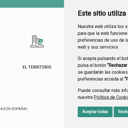
Este sitio utiliz
Nuestra web utiliza los 
para que la web funcione
preferencias de uso de l
web y sus servicios.
Si acepta pulsando el bo
pulsa el botón
“Rechazar
EL TERRITORIO
SEDE ELECTRÓNICA
se guardarán las cookies
preferencias acceda al
“
Puede consultar más info
nuestra
Política de Cook
CONTACTO
MAPA WEB
RAGÓN
(ESPAÑA)
Aceptar todas
Rech