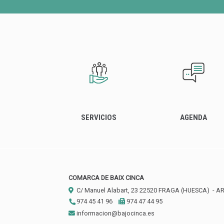
SERVICIOS
AGENDA
COMARCA DE BAIX CINCA
C/ Manuel Alabart, 23
22520
FRAGA (HUESCA)
- A
974 45 41 96
974 47 44 95
informacion@bajocinca.es