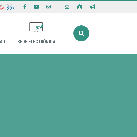
AX
MIN
6º
22º
Buscar
DAD
SEDE ELECTRÓNICA