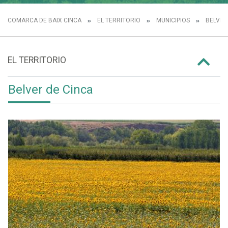
COMARCA DE BAIX CINCA
EL TERRITORIO
MUNICIPIOS
BELVER
EL TERRITORIO
Belver de Cinca