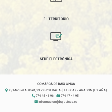
EL TERRITORIO
SEDE ELECTRÓNICA
COMARCA DE BAIX CINCA
C/ Manuel Alabart, 23
22520
FRAGA (HUESCA)
- ARAGÓN
(ESPAÑA)
974 45 41 96
974 47 44 95
informacion@bajocinca.es